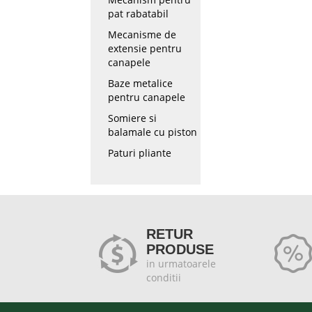
pat rabatabil
Mecanisme de
extensie pentru
canapele
Baze metalice
pentru canapele
Somiere si
balamale cu piston
Paturi pliante
RETUR
PRODUSE
in urmatoarele
conditii