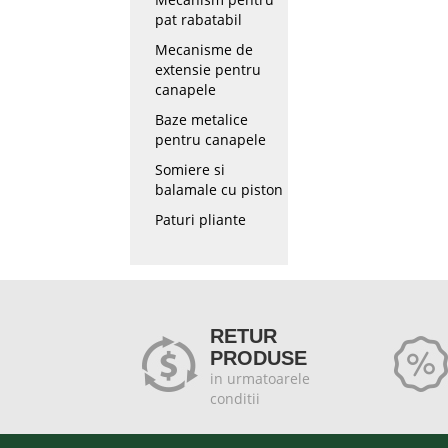
pat rabatabil
Mecanisme de
extensie pentru
canapele
Baze metalice
pentru canapele
Somiere si
balamale cu piston
Paturi pliante
RETUR
PRODUSE
in urmatoarele
conditii