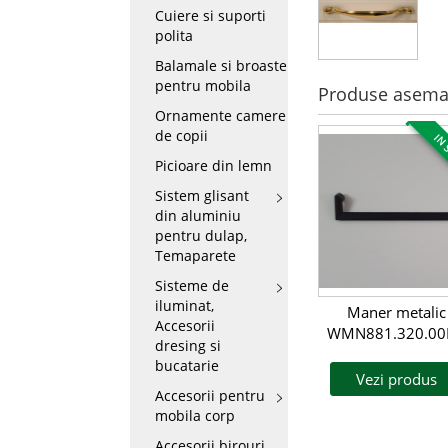
Cuiere si suporti
polita
Balamale si broaste
pentru mobila
Produse asema
Ornamente camere
de copii
IN 
Picioare din lemn
Sistem glisant
din aluminiu
pentru dulap,
Temaparete
Sisteme de
iluminat,
Maner metalic
Accesorii
WMN881.320.00
dresing si
bucatarie
Vezi produs
Accesorii pentru
mobila corp
Accesorii birouri