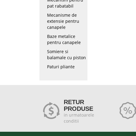
pat rabatabil
Mecanisme de
extensie pentru
canapele
Baze metalice
pentru canapele
Somiere si
balamale cu piston
Paturi pliante
RETUR
PRODUSE
in urmatoarele
conditii