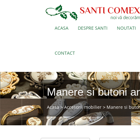
ACASA
DESPRE SANTI
NOUTATI
CONTACT
Manere si butoni an
Acasa
Accesorii mobilier
Manere si buto
>
>