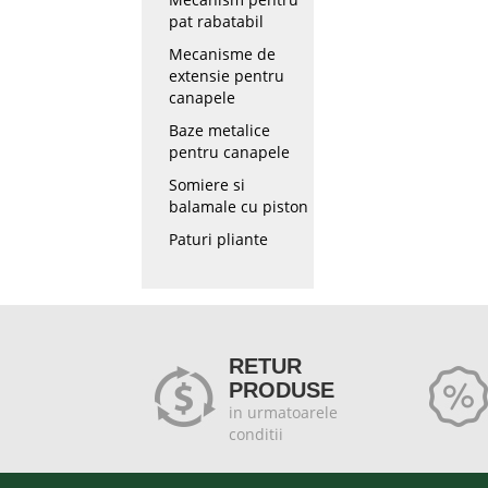
pat rabatabil
Mecanisme de
extensie pentru
canapele
Baze metalice
pentru canapele
Somiere si
balamale cu piston
Paturi pliante
RETUR
PRODUSE
in urmatoarele
conditii