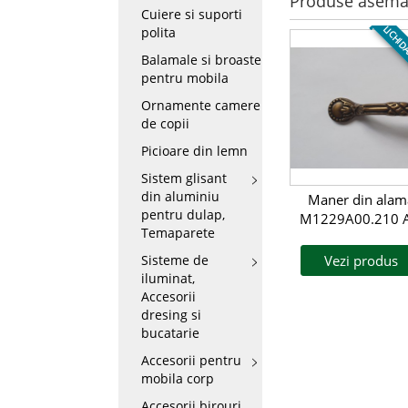
Produse asema
Cuiere si suporti
LICHID
polita
Balamale si broaste
pentru mobila
Ornamente camere
de copii
Picioare din lemn
Sistem glisant
din aluminiu
Maner din alam
pentru dulap,
M1229A00.210 
Temaparete
Sisteme de
Vezi produs
iluminat,
Accesorii
dresing si
bucatarie
Accesorii pentru
mobila corp
Accesorii birouri