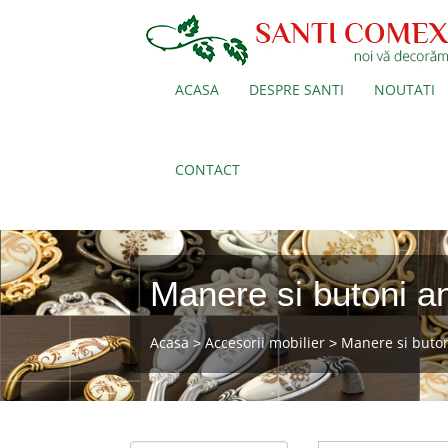
ACASA
DESPRE SANTI
NOUTATI
CONTACT
Manere si butoni an
Acasa
Accesorii mobilier
Manere si buto
>
>