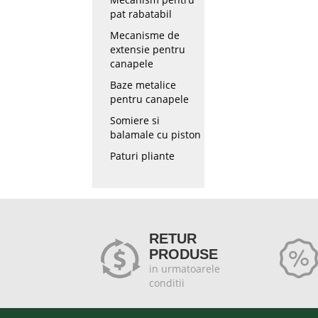
pat rabatabil
Mecanisme de
extensie pentru
canapele
Baze metalice
pentru canapele
Somiere si
balamale cu piston
Paturi pliante
RETUR
PRODUSE
in urmatoarele
conditii