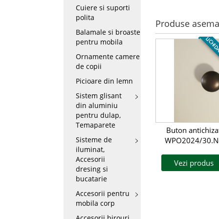
Cuiere si suporti
polita
Produse asema
Balamale si broaste
LICHID
pentru mobila
Ornamente camere
de copii
Picioare din lemn
Sistem glisant
din aluminiu
pentru dulap,
Temaparete
Buton antichiza
Sisteme de
WPO2024/30.N
iluminat,
Accesorii
Vezi produs
dresing si
bucatarie
Accesorii pentru
mobila corp
Accesorii birouri