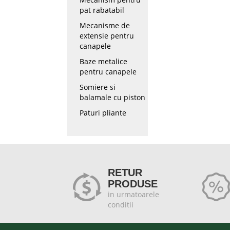
pat rabatabil
Mecanisme de
extensie pentru
canapele
Baze metalice
pentru canapele
Somiere si
balamale cu piston
Paturi pliante
RETUR
PRODUSE
in urmatoarele
conditii