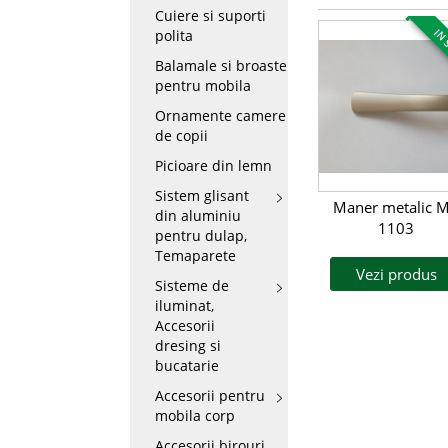
Cuiere si suporti
polita
IN 
Balamale si broaste
pentru mobila
Ornamente camere
de copii
Picioare din lemn
Sistem glisant
Maner metalic 
din aluminiu
1103
pentru dulap,
Temaparete
Vezi produs
Sisteme de
iluminat,
Accesorii
dresing si
bucatarie
Accesorii pentru
mobila corp
Accesorii birouri