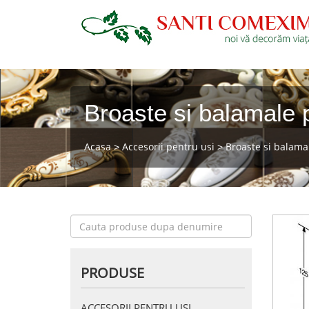
Broaste si balamale 
Acasa
Accesorii pentru usi
Broaste si balama
>
>
PRODUSE
ACCESORII PENTRU USI