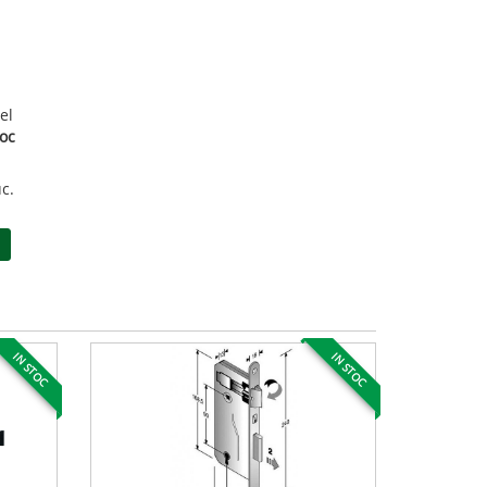
el
toc
c.
IN STOC
IN STOC